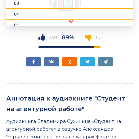
03
04
05
06
89%
239
30
07
08
09
10
11
Аннотация к аудиокниге "Студент
на агентурной работе"
Аудиокнига Владимира Сухинина «Студент на
агентурной работе» в озвучке Александра
Чернова. Книга написана в жанрах фэнтези,