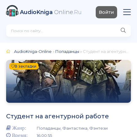
AudioKniga
Online
.Ru
Войти
AudioKniga-Online
»
Попаданцы
» Студент на агентурной работе
В закладки
Студент на агентурной работе
Жанр:
Попаданцы, Фантастика, Фэнтези
Время:
16:00:55