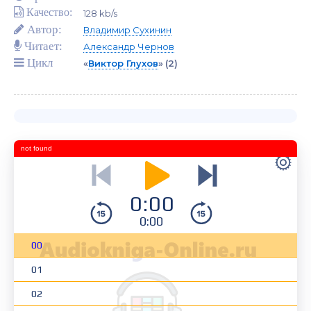
Качество:
128 kb/s
Автор:
Владимир Сухинин
Читает:
Александр Чернов
Цикл
«
Виктор Глухов
»
(2)
not found
0:00
0:00
00
01
02