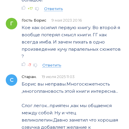
+17
Ответить
Гость Борис
9 мая 2023 20:16
Г
Кое как осилил первую книгу. Во второй я
вообще потерял смысл книги. ГГ как
всегда имба. И зачем пихать в одно
произведение кучу паралельных сюжетов
?
-7
Ответить
Старан.
19 июля 2025 11:03
С
Борис вы неправы.Многосюжетность
,многоплановость этой книги интересна...
Слог легок...приятен ,как мы общаемся
между собой. Ну и чтец
великолепин.Давно заметил что хорошая
озвучка добавляет желание к