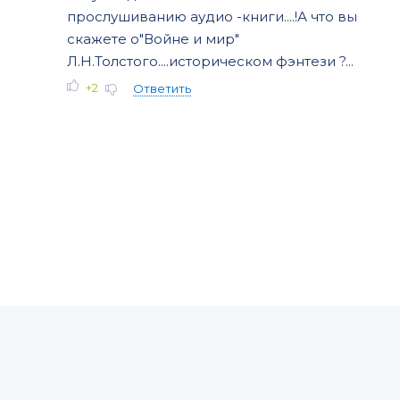
прослушиванию аудио -книги....!А что вы
скажете о"Войне и мир"
Л.Н.Толстого....историческом фэнтези ?...
+2
Ответить