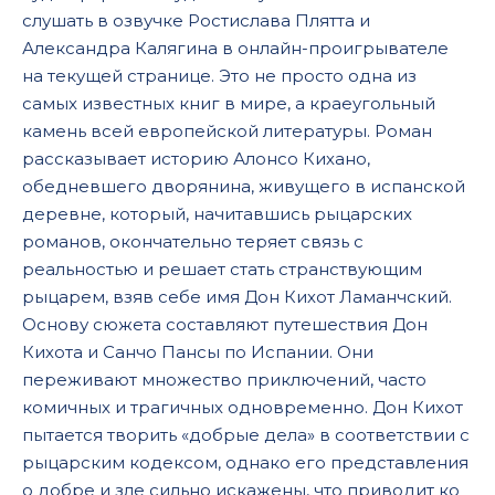
слушать в озвучке Ростислава Плятта и
107 - don-kixot - _gl01-35-01
Александра Калягина в онлайн-проигрывателе
108 - don-kixot - _gl01-35-02
на текущей странице. Это не просто одна из
самых известных книг в мире, а краеугольный
109 - don-kixot - _gl01-35-03
камень всей европейской литературы. Роман
11 - don-kixot - _gl01-04-01
рассказывает историю Алонсо Кихано,
обедневшего дворянина, живущего в испанской
110 - don-kixot - _gl01-36-01
деревне, который, начитавшись рыцарских
111 - don-kixot - _gl01-36-02
романов, окончательно теряет связь с
112 - don-kixot - _gl01-36-03
реальностью и решает стать странствующим
рыцарем, взяв себе имя Дон Кихот Ламанчский.
113 - don-kixot - _gl01-37-01
Основу сюжета составляют путешествия Дон
114 - don-kixot - _gl01-37-02
Кихота и Санчо Пансы по Испании. Они
переживают множество приключений, часто
115 - don-kixot - _gl01-37-03
комичных и трагичных одновременно. Дон Кихот
116 - don-kixot - _gl01-38-01
пытается творить «добрые дела» в соответствии с
117 - don-kixot - _gl01-38-02
рыцарским кодексом, однако его представления
о добре и зле сильно искажены, что приводит ко