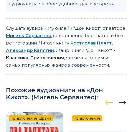
аудиокнигу в любое удобное для вас время.
153 - don-kixot - _gl01-50-02
154 - don-kixot - _gl01-51-01
155 - don-kixot - _gl01-51-02
Слушать аудиокнигу онлайн "
Дон Кихот
" от автора
Мигель Сервантес
, совершенно бесплатно и без
156 - don-kixot - _gl01-52-01
регистрации. Читает книгу
Ростислав Плятт
,
157 - don-kixot - _gl01-52-02
Александр Калягин
. Жанр книги "Дон Кихот" -
Классика, Приключения
, является одним из
158 - don-kixot - _gl01-52-03
самых популярных жанров современности.
159 - don-kixot - _gl02-00-01
16 - don-kixot - _gl01-06-02
160 - don-kixot - _gl02-01-01
Похожие аудиокниги на «Дон
Кихот». (
Мигель Сервантес
):
161 - don-kixot - _gl02-01-02
162 - don-kixot - _gl02-01-03
Приключение, Драма
Приключение
163 - don-kixot - _gl02-01-04
164 - don-kixot - _gl02-02-01