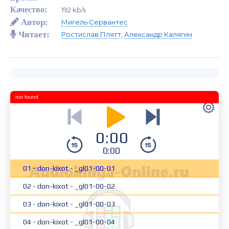
Качество:
192 kb/s
Автор:
Мигель Сервантес
Читает:
Ростислав Плятт
,
Александр Калягин
not found
0:00
0:00
01 - don-kixot - _gl01-00-01
02 - don-kixot - _gl01-00-02
03 - don-kixot - _gl01-00-03
04 - don-kixot - _gl01-00-04