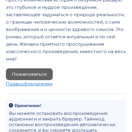
141 - don-kixot - _gl01-45-03
это глубокое и мудрое произведение,
заставляющее задуматься о природе реальности,
142 - don-kixot - _gl01-46-01
о границах человеческих возможностей, о силе
143 - don-kixot - _gl01-46-02
воображения и о ценности здравого смысла. Это
144 - don-kixot - _gl01-46-03
роман, который остается актуальным и по сей
день. Желаем приятного прослушивания
145 - don-kixot - _gl01-47-01
классического произведения, известного на весь
146 - don-kixot - _gl01-47-02
мир!
147 - don-kixot - _gl01-47-03
Пожаловаться
148 - don-kixot - _gl01-48-01
Правообладателям
149 - don-kixot - _gl01-48-02
15 - don-kixot - _gl01-06-01
Примечание!
150 - don-kixot - _gl01-49-01
Вы можете остановить воспроизведение
151 - don-kixot - _gl01-49-02
аудиокниги и закрыть браузер. Таймкод
остановки воспроизведения автоматически
152 - don-kixot - _gl01-50-01
сохранится, и вы сможете дослушать