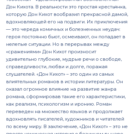
13 - don-kixot - _gl01-05-01
Дон Кихота. В реальности это простая крестьянка,
130 - don-kixot - _gl01-41-06
которую Дон Кихот вообразил прекрасной дамой,
вдохновляющей его на подвиги. Их приключения
131 - don-kixot - _gl01-42-01
— это череда комичных и болезненных неудач:
132 - don-kixot - _gl01-42-02
героя постоянно бьют, осмеивают, он попадает в
нелепые ситуации. Но в перерывах между
133 - don-kixot - _gl01-43-01
«сражениями» Дон Кихот произносит
134 - don-kixot - _gl01-43-02
удивительно глубокие, мудрые речи о свободе,
135 - don-kixot - _gl01-43-03
справедливости, любви и долге, поражая
слушателей. «Дон Кихот» – это один из самых
136 - don-kixot - _gl01-44-01
влиятельных романов в истории литературы. Он
137 - don-kixot - _gl01-44-02
оказал огромное влияние на развитие жанра
романа, сформировав такие его характеристики,
138 - don-kixot - _gl01-44-03
как реализм, психологизм и иронию. Роман
139 - don-kixot - _gl01-45-01
переведен на множество языков и продолжает
14 - don-kixot - _gl01-05-02
вдохновлять писателей, художников и читателей
по всему миру. В заключение, «Дон Кихот» – это не
140 - don-kixot - _gl01-45-02
просто комическая история о безумном рыцаре,