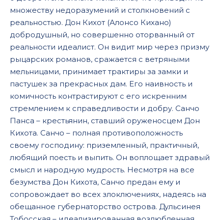
118 - don-kixot - _gl01-39-01
множеству недоразумений и столкновений с
119 - don-kixot - _gl01-39-02
реальностью. Дон Кихот (Алонсо Кихано)
добродушный, но совершенно оторванный от
12 - don-kixot - _gl01-04-02
реальности идеалист. Он видит мир через призму
120 - don-kixot - _gl01-39-03
рыцарских романов, сражается с ветряными
121 - don-kixot - _gl01-40-01
мельницами, принимает трактиры за замки и
пастушек за прекрасных дам. Его наивность и
122 - don-kixot - _gl01-40-02
комичность контрастируют с его искренним
123 - don-kixot - _gl01-40-03
стремлением к справедливости и добру. Санчо
Панса – крестьянин, ставший оруженосцем Дон
124 - don-kixot - _gl01-40-04
Кихота. Санчо – полная противоположность
125 - don-kixot - _gl01-41-01
своему господину: приземленный, практичный,
126 - don-kixot - _gl01-41-02
любящий поесть и выпить. Он воплощает здравый
смысл и народную мудрость. Несмотря на все
127 - don-kixot - _gl01-41-03
безумства Дон Кихота, Санчо предан ему и
128 - don-kixot - _gl01-41-04
сопровождает во всех злоключениях, надеясь на
обещанное губернаторство острова. Дульсинея
129 - don-kixot - _gl01-41-05
Тобосская – идеализированная возлюбленная