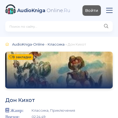
AudioKniga
Online
.Ru
Войти
AudioKniga-Online
»
Классика
» Дон Кихот
В закладки
Дон Кихот
Жанр:
Классика, Приключения
Время:
02:24:49