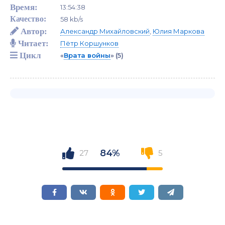
Время:
13:54:38
Качество:
58 kb/s
Автор:
Александр Михайловский
,
Юлия Маркова
Читает:
Пётр Коршунков
Цикл
«
Врата войны
»
(5)
84%
27
5