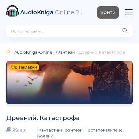
AudioKniga
Online
.Ru
Войти
AudioKniga-Online
»
Фэнтези
» Древний. Катастрофа
В закладки
Древний. Катастрофа
Жанр:
Фантастика, фэнтези, Постапокалипсис,
Боевик