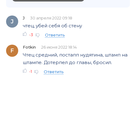
J
30 апреля 2022 09:18
J
чтец, убей себя об стену
-3
Ответить
Fotkin
26 июня 2022 18:14
F
Чтец средний, постапп нудятина, штамп на
штампе. Дотерпел до главы, бросил.
-1
Ответить