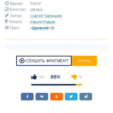
Время:
11:57:47
Качество:
128 kb/s
Автор:
Сергей Тармашев
Читает:
Кирилл Радциг
Цикл
«
Древний
»
(1)
88%
44
6