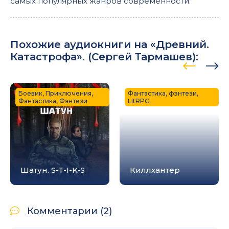
самых популярных жанров современности.
Похожие аудиокниги на «Древний.
Катастрофа». (
Сергей Тармашев
):
Боевик, Приключения,
Фантастика, фэнтези,
Фантастика, Фэнтези
LitRPG
Шатун. S-T-I-K-S
Киллхантер
Комментарии (2)