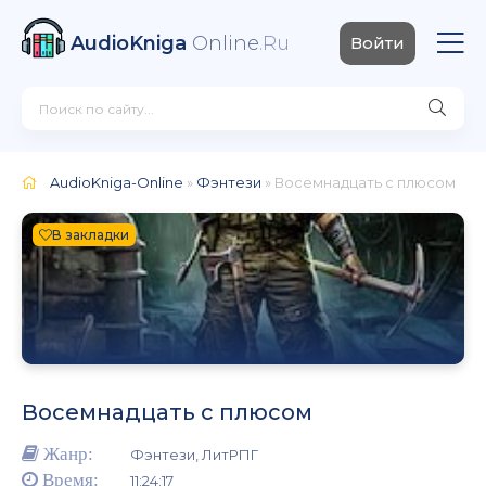
AudioKniga
Online
.Ru
Войти
AudioKniga-Online
»
Фэнтези
» Восемнадцать с плюсом
В закладки
Восемнадцать с плюсом
Жанр:
Фэнтези, ЛитРПГ
Время:
11:24:17