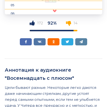
05
06
07
92%
172
14
08
09
10
11
12
Аннотация к аудиокниге
13
"Восемнадцать с плюсом"
14
Цели бывают разные. Некоторые легко даются
15
даже начинающим стрелкам, другие устоят
16
перед самыми опытными, если тем не улыбнется
удача. У Читера все прекрасно и с меткостью, и
17