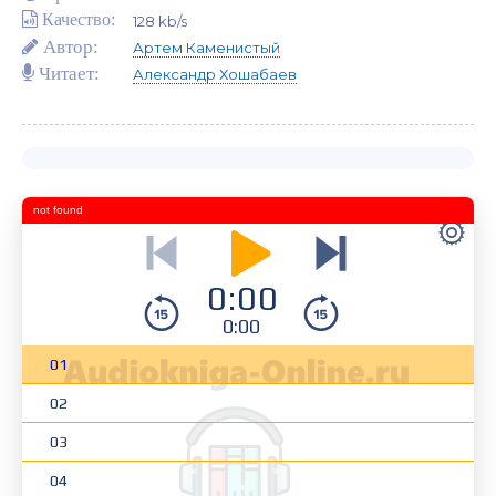
Качество:
128 kb/s
Автор:
Артем Каменистый
Читает:
Александр Хошабаев
not found
0:00
0:00
01
02
03
04