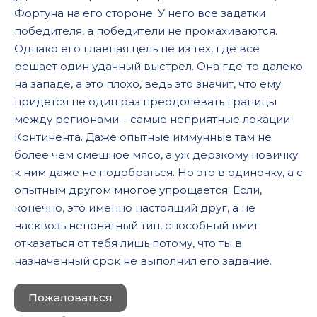
Фортуна на его стороне. У него все задатки
18
победителя, а победители не промахиваются.
19
Однако его главная цель не из тех, где все
решает один удачный выстрел. Она где-то далеко
20
на западе, а это плохо, ведь это значит, что ему
21
придется не один раз преодолевать границы
между регионами – самые неприятные локации
22
Континента. Даже опытные иммунные там не
23
более чем смешное мясо, а уж дерзкому новичку
24
к ним даже не подобраться. Но это в одиночку, а с
опытным другом многое упрощается. Если,
25
конечно, это именно настоящий друг, а не
26
насквозь непонятный тип, способный вмиг
отказаться от тебя лишь потому, что ты в
27
назначенный срок не выполнил его задание.
28
29
Пожаловаться