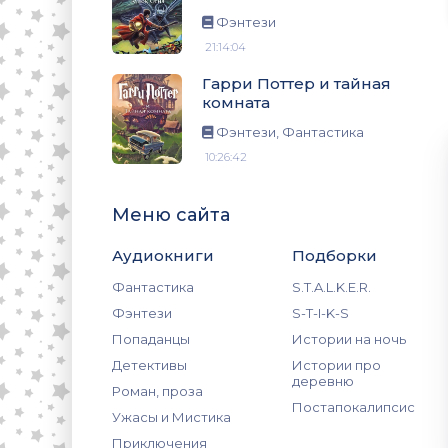
Фэнтези
21:14:04
Гарри Поттер и тайная
комната
Фэнтези, Фантастика
10:26:42
Меню сайта
Аудиокниги
Подборки
Фантастика
S.T.A.L.K.E.R.
Фэнтези
S-T-I-K-S
Попаданцы
Истории на ночь
Детективы
Истории про
деревню
Роман, проза
Постапокалипсис
Ужасы и Мистика
Приключения