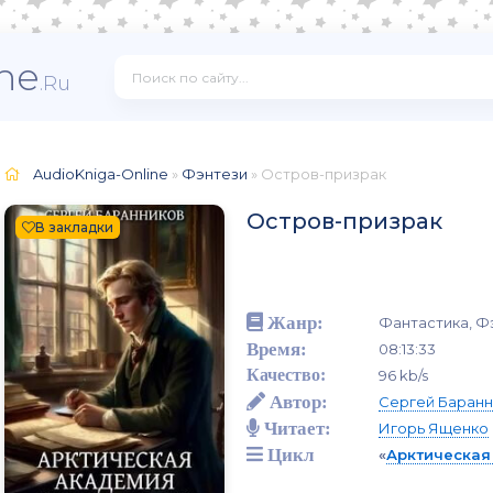
ne
.Ru
AudioKniga-Online
»
Фэнтези
» Остров-призрак
Остров-призрак
В закладки
Жанр:
Фантастика, Ф
Время:
08:13:33
Качество:
96 kb/s
Автор:
Сергей Баранн
Читает:
Игорь Ященко
Цикл
«
Арктическая