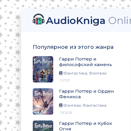
AudioKniga
Onli
ский камень
Популярное из этого жанра
еникса
Гарри Поттер и
философский камень
Фантастика, Фэнтези
11:17:07
ня
Гарри Поттер и Орден
Феникса
Фэнтези, Фантастика
29:26:36
омната
Гарри Поттер и Кубок
Огня