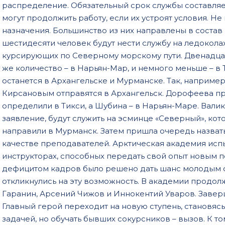
распределение. Обязательный срок службы составляет
019
могут продолжить работу, если их устроят условия. 
020
назначения. Большинство из них направлены в соста
шестидесяти человек будут нести службу на ледоколах
021
курсирующих по Северному морскому пути. Двенадцат
же количество – в Нарьян-Мар, и немного меньше – в
останется в Архангельске и Мурманске. Так, например
Кирсановым отправятся в Архангельск. Дорофеева п
определили в Тикси, а Шубина – в Нарьян-Маре. Вали
заявление, будут служить на эсминце «Северный», ко
направили в Мурманск. Затем пришла очередь назвать 
качестве преподавателей. Арктическая академия исп
инструкторах, способных передать свой опыт новым п
дефицитом кадров было решено дать шанс молодым с
откликнулись на эту возможность. В академии продол
Гаранин, Арсений Чижов и Иннокентий Уваров. Завер
Главный герой переходит на новую ступень, становяс
задачей, но обучать бывших сокурсников – вызов. К 