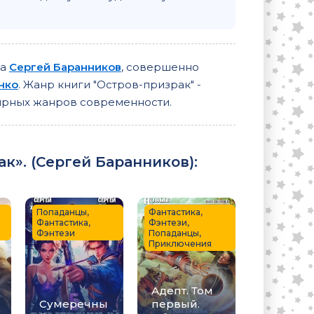
ра
Сергей Баранников
, совершенно
нко
. Жанр книги "Остров-призрак" -
лярных жанров современности.
к». (
Сергей Баранников
):
Попаданцы,
Фантастика,
Фантастика,
Фэнтези,
Фэнтези
Попаданцы,
Приключения
Адепт. Том
Сумеречны
первый.