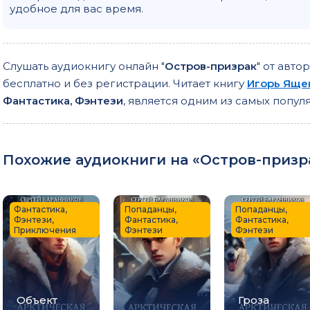
удобное для вас время.
Слушать аудиокнигу онлайн "
Остров-призрак
" от авто
бесплатно и без регистрации. Читает книгу
Игорь Яще
Фантастика, Фэнтези
, является одним из самых попу
Похожие аудиокниги на «Остров-призра
Фантастика,
Попаданцы,
Попаданцы,
Фэнтези,
Фантастика,
Фантастика,
Приключения
Фэнтези
Фэнтези
Объект
Гроза