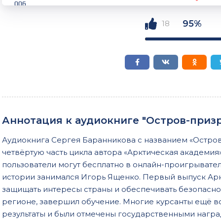
006
007
95%
18
008
009
010
011
012
Аннотация к аудиокниге "Остров-призр
013
Аудиокнига Сергея Баранникова с названием «Остров
014
четвёртую часть цикла автора «Арктическая академи
015
пользователи могут бесплатно в онлайн-проигрывател
истории занимался Игорь Ященко. Первый выпуск Ар
016
защищать интересы страны и обеспечивать безопасно
017
регионе, завершил обучение. Многие курсанты ещё 
018
результаты и были отмечены государственными награ