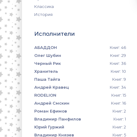
Классика
История
Исполнители
АБАДДОН
Книг: 46
Олег Шубин
Книг: 29
Черный Рик
Книг: 36
Хранитель
Книг: 10
Паша Тайга
Книг: 9
Андрей Кравец
Книг: 34
RODELION
Книг: 15
Андрей Смскин
Книг: 16
Роман Ефимов
Книг: 2
Владимир Панфилов
Книг: 1
Юрий Гуржий
Книг: 2
Владимир Князев
Книг: 5