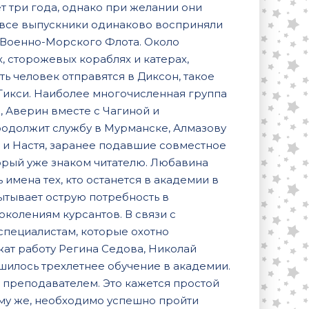
 три года, однако при желании они
Не все выпускники одинаково восприняли
в Военно-Морского Флота. Около
, сторожевых кораблях и катерах,
ь человек отправятся в Диксон, такое
 Тикси. Наиболее многочисленная группа
, Аверин вместе с Чагиной и
родолжит службу в Мурманске, Алмазову
к и Настя, заранее подавшие совместное
торый уже знаком читателю. Любавина
имена тех, кто останется в академии в
ытывает острую потребность в
околениям курсантов. В связи с
пециалистам, которые охотно
жат работу Регина Седова, Николай
шилось трехлетнее обучение в академии.
ь преподавателем. Это кажется простой
тому же, необходимо успешно пройти