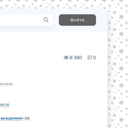
Войти
8 380
0
энтези
иков
 академия
»
(4)