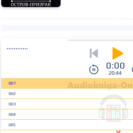
0:00
20:44
001
002
003
004
005