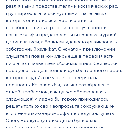
различными представителями космических рас,
группировок, а также чудными планетами, с
которых они прибыли. Борги активно
порабощают иные расы, используя нанитов,
наглые эльфы представлены высококультурной
цивилизацией, а болинам удалось организовать
собственный халифат. С началом приключений
слушатели познакомились еще в первой части
цикла под названием «Ассимиляция». Сейчас же
пора узнать о дальнейшей судьбе главного героя,
которого судьба не устает проверять на
прочность. Казалось бы, только разобрался с
одной проблемой, как тут же образовалась
следующая! И ладно бы герою приходилось
решать только свои вопросы, так окружающие
его девчонки-звероморфы не дадут заскучать!
Олегу Беркутову приходится буквально
пробивать себе путь к звёздам, пробираясь