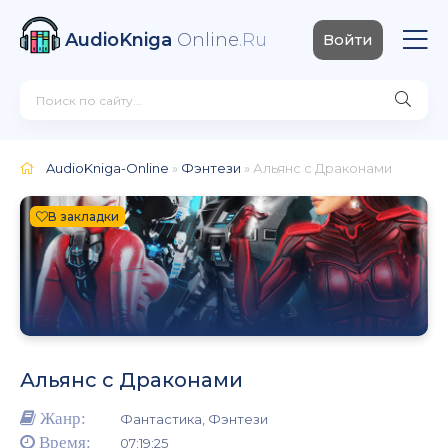
AudioKniga
Online
.Ru
Войти
AudioKniga-Online
»
Фэнтези
» Альянс с Драконами
В закладки
Альянс с Драконами
Жанр:
Фантастика, Фэнтези
Время:
07:19:25