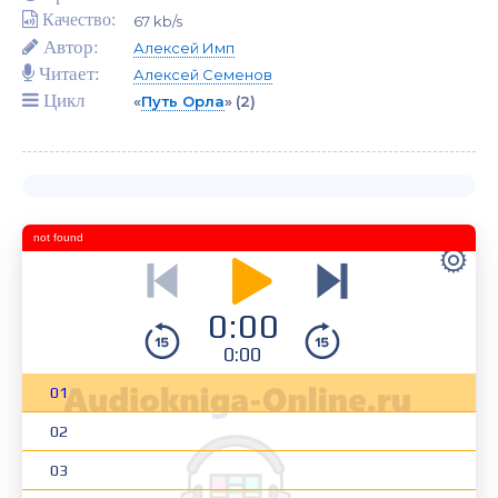
Качество:
67 kb/s
Автор:
Алексей Имп
Читает:
Алексей Семенов
Цикл
«
Путь Орла
»
(2)
not found
0:00
0:00
01
02
03