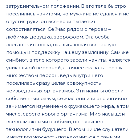
затруднительном положении. В его теле быстро
30
поселились нанитами, но мужчина не сдался и не
31
опустил руки, он всячески пытается
сопротивляться. Сейчас рядом с героем –
32
любимая девушка, звероформ. Эта особа –
33
элегантная кошка, оказывающая всяческую
34
помощь и поддержку нашему землянину. Сам же
симбиот, в теле которого засели наниты, является
35
уникальной персоной, а точнее сказать – сразу
36
множеством персон, ведь внутри него
поселилась сразу целая совокупность
37
неизведанных организмов. Эти наниты обрели
собственный разум, сейчас они или оно активно
занимается изучением окружающего мира, в том
числе, своего нового организма. Мир насыщен
всевозможными особями, он насыщен
технологиями будущего. В этом цикле слушатели
имеют возможность познакомиться с самыми