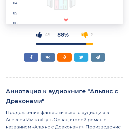
04
05
06
07
88%
45
6
08
09
10
11
12
Аннотация к аудиокниге "Альянс с
13
Драконами"
14
Продолжение фантастического аудиоцикла
15
Алексея Импа «Путь Орла», второй роман с
16
названием «Альянс с Драконами». Произведение