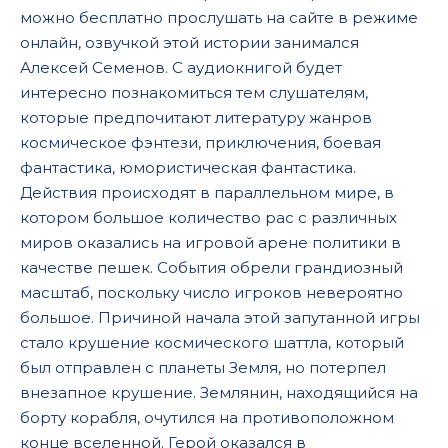
можно бесплатно прослушать на сайте в режиме
17
онлайн, озвучкой этой истории занимался
18
Алексей Семенов. С аудиокнигой будет
19
интересно познакомиться тем слушателям,
которые предпочитают литературу жанров
20
космическое фэнтези, приключения, боевая
21
фантастика, юмористическая фантастика.
Действия происходят в параллельном мире, в
22
котором большое количество рас с различных
23
миров оказались на игровой арене политики в
24
качестве пешек. События обрели грандиозный
масштаб, поскольку число игроков невероятно
25
большое. Причиной начала этой запутанной игры
26
стало крушение космического шаттла, который
был отправлен с планеты Земля, но потерпел
27
внезапное крушение. Землянин, находящийся на
28
борту корабля, очутился на противоположном
29
конце вселенной. Герой оказался в