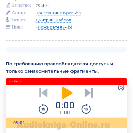
Качество:
75 kb/s
Автор:
Константин Муравьёв
Читает:
Дмитрий Шабров
Цикл
«
Пожиратель
»
(5)
По требованию правообладателя доступны
только ознакомительные фрагменты.
not found
0:00
0:00
05-01