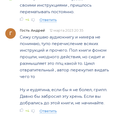
своими инструкциями , пришлось
перематывать постоянно.
+4
Ответить
Гость Андрей
12 марта 2023 20:35
Г
Сижу слушаю аудиокнигу и нихера не
понимаю, тупо перечисление всяких
инструкций и прочего. Пол книги фоном
прошли, ниодного действия, но сидит и
размышляет это ппц какой то. Цикл
отвратительный , автор перекупил видать
чего то
Ну и еудятина, если бы я не болел, грипп.
Давно бы забросил эту хрень. Если вы
добрались до этой книги, не начинайте.
+4
Ответить