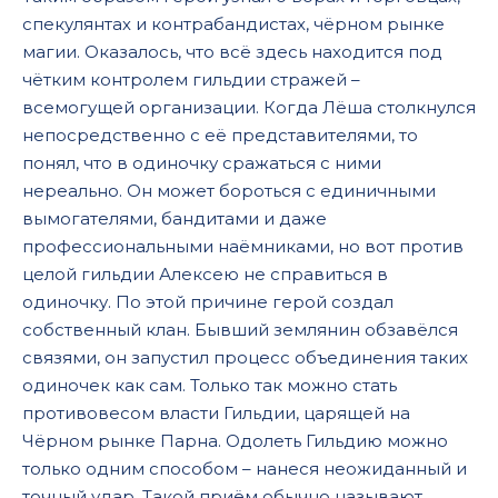
спекулянтах и контрабандистах, чёрном рынке
магии. Оказалось, что всё здесь находится под
чётким контролем гильдии стражей –
всемогущей организации. Когда Лёша столкнулся
непосредственно с её представителями, то
понял, что в одиночку сражаться с ними
нереально. Он может бороться с единичными
вымогателями, бандитами и даже
профессиональными наёмниками, но вот против
целой гильдии Алексею не справиться в
одиночку. По этой причине герой создал
собственный клан. Бывший землянин обзавёлся
связями, он запустил процесс объединения таких
одиночек как сам. Только так можно стать
противовесом власти Гильдии, царящей на
Чёрном рынке Парна. Одолеть Гильдию можно
только одним способом – нанеся неожиданный и
точный удар. Такой приём обычно называют