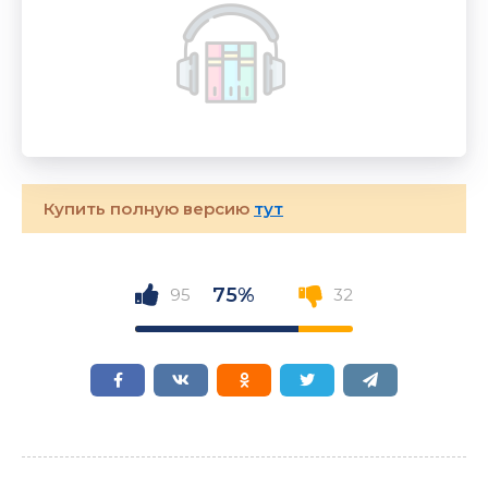
Купить полную версию
тут
75%
95
32