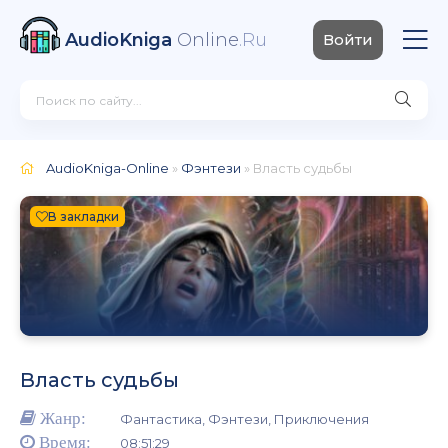
AudioKniga
Online
.Ru
Войти
AudioKniga-Online
»
Фэнтези
» Власть судьбы
В закладки
Власть судьбы
Жанр:
Фантастика, Фэнтези, Приключения
Время:
08:51:29