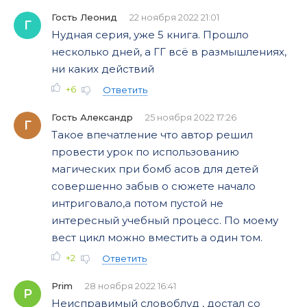
Гость Леонид
22 ноября 2022 21:01
Г
Нудная серия, уже 5 книга. Прошло
несколько дней, а ГГ всё в размышлениях,
ни каких действий
+6
Ответить
Гость Александр
25 ноября 2022 17:26
Г
Такое впечатление что автор решил
провести урок по использованию
магических при бомб асов для детей
совершенно забыв о сюжете начало
интриговало,а потом пустой не
интересный учебный процесс. По моему
вест цикл можно вместить а один том.
+2
Ответить
Prim
28 ноября 2022 16:41
P
Неисправимый словоблуд , достал со