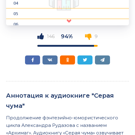
04
05
06
07
94%
146
9
08
09
10
11
12
Аннотация к аудиокниге "Серая
13
чума"
14
Продолжение фэнтезийно-юмористического
15
цикла Александра Рудазова с названием
16
«Архимаг». Аудиокнигу «Серая чума» озвучивает