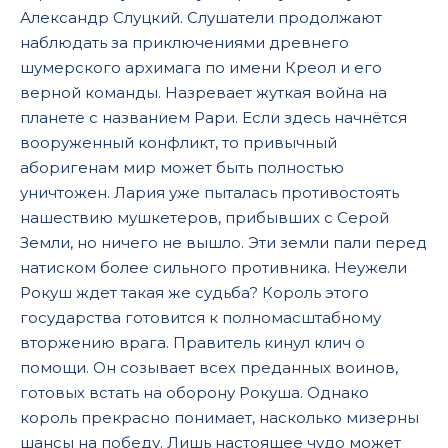
Александр Слуцкий. Слушатели продолжают
17
наблюдать за приключениями древнего
18
шумерского архимага по имени Креол и его
19
верной команды. Назревает жуткая война на
планете с названием Рари. Если здесь начнётся
20
вооруженный конфликт, то привычный
21
аборигенам мир может быть полностью
уничтожен. Лария уже пыталась противостоять
22
нашествию мушкетеров, прибывших с Серой
23
Земли, но ничего не вышло. Эти земли пали перед
24
натиском более сильного противника. Неужели
Рокуш ждет такая же судьба? Король этого
25
государства готовится к полномасштабному
26
вторжению врага. Правитель кинул клич о
помощи. Он созывает всех преданных воинов,
27
готовых встать на оборону Рокуша. Однако
28
король прекрасно понимает, насколько мизерны
29
шансы на победу. Лишь настоящее чудо может