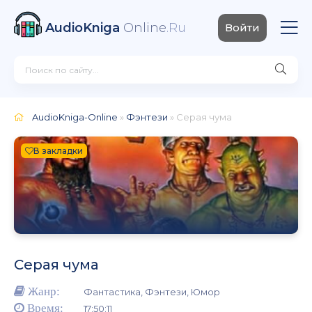
AudioKniga
Online
.Ru
Войти
AudioKniga-Online
»
Фэнтези
» Серая чума
В закладки
Серая чума
Жанр:
Фантастика, Фэнтези, Юмор
Время:
17:50:11