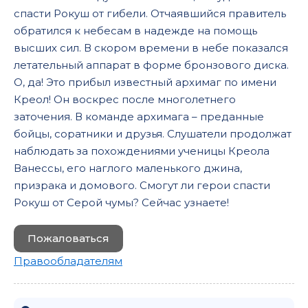
спасти Рокуш от гибели. Отчаявшийся правитель
30
обратился к небесам в надежде на помощь
31
высших сил. В скором времени в небе показался
летательный аппарат в форме бронзового диска.
32
О, да! Это прибыл известный архимаг по имени
33
Креол! Он воскрес после многолетнего
34
заточения. В команде архимага – преданные
бойцы, соратники и друзья. Слушатели продолжат
35
наблюдать за похождениями ученицы Креола
36
Ванессы, его наглого маленького джина,
призрака и домового. Смогут ли герои спасти
37
Рокуш от Серой чумы? Сейчас узнаете!
Пожаловаться
Правообладателям