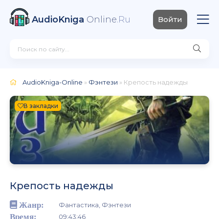
AudioKniga
Online
.Ru
Войти
AudioKniga-Online
»
Фэнтези
» Крепость надежды
В закладки
Крепость надежды
Жанр:
Фантастика, Фэнтези
Время:
09:43:46