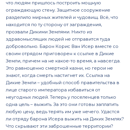
что людям пришлось построить мощную
ограждающую стену. Защитное сооружение
разделило мирных жителей и чудовищ. Всё, что
находится по ту сторону от заграждения,
прозвали Дикими Землями. Никто из
здравомыслящих людей не отправится туда
добровольно. Барон Корис Ван Исер вместе со
своим отрядом приговорен к ссылке в Дикие
Земли, причем на не какое-то время, а навсегда.
Это равноценно смертной казни, но герои не
знают, когда смерть настигнет их. Ссылка на
Дикие Земли – удобный способ правительства в
лице старого императора избавиться от
неугодных людей. Теперь у поселенцев только
одна цель – выжить. За это они готовы заплатить
любую цену, ведь терять им уже нечего. Удастся
ли отряду барона Исера выжить на Диких Землях?
Что скрывают эти заброшенные территории?