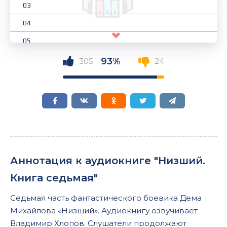
03
04
05
06
93%
305
24
07
Аннотация к аудиокниге "Низший.
Книга седьмая"
Седьмая часть фантастического боевика Дема
Михайлова «Низший». Аудиокнигу озвучивает
Владимир Хлопов. Слушатели продолжают