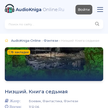
AudioKniga
Online
.Ru
Войти
AudioKniga-Online
»
Фэнтези
» Низший. Книга седьмая
В закладки
Низший. Книга седьмая
Жанр:
Боевик, Фантастика, Фэнтези
Время:
11:12:06