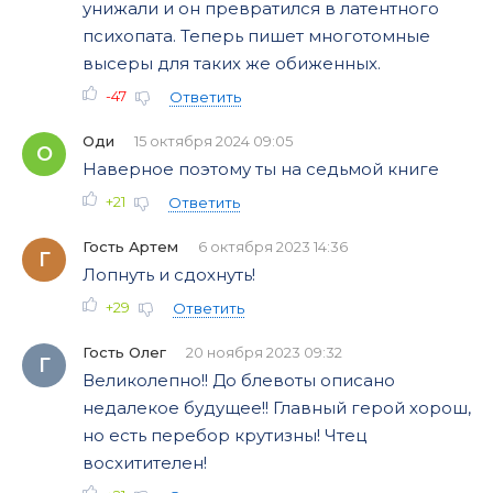
унижали и он превратился в латентного
психопата. Теперь пишет многотомные
высеры для таких же обиженных.
-47
Ответить
Оди
15 октября 2024 09:05
О
Наверное поэтому ты на седьмой книге
+21
Ответить
Гость Артем
6 октября 2023 14:36
Г
Лопнуть и сдохнуть!
+29
Ответить
Гость Олег
20 ноября 2023 09:32
Г
Великолепно!! До блевоты описано
недалекое будущее!! Главный герой хорош,
но есть перебор крутизны! Чтец
восхитителен!