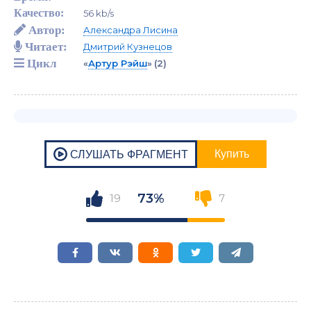
Качество:
56 kb/s
Автор:
Александра Лисина
Читает:
Дмитрий Кузнецов
Цикл
«
Артур Рэйш
»
(2)
73%
19
7