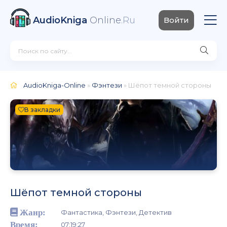
AudioKniga
Online
.Ru
Войти
AudioKniga-Online
»
Фэнтези
» Шёпот темной стороны
В закладки
Шёпот темной стороны
Жанр:
Фантастика, Фэнтези, Детектив
Время:
07:19:27