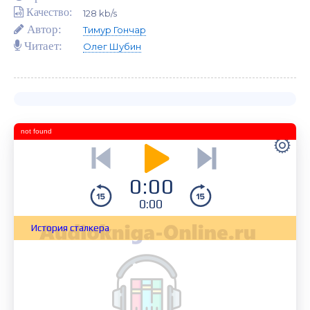
Качество:
128 kb/s
Автор:
Тимур Гончар
Читает:
Олег Шубин
not found
0:00
0:00
История сталкера